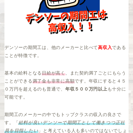
デンソーの期間工は、他のメーカーと比べて
高収入
である
ことが特徴です。
基本の給料となる
日給が高く
、また契約満了ごとにもらう
ことができる
満了金も非常に高額
です。年収にすると４５
０万円を超えるのも普通で、
年収５００万円以上
も十分に
可能です。
期間工のメーカーの中でもトップクラスの収入の良さで
す。「
給料が良いデンソーで期間工として働きつつ正社
員を目指したい
」と考えている人も多いのではないでしょ