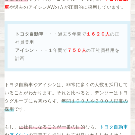
車
や過去のアイシンAWの方が圧倒的に採用しています。
トヨタ自動車
・・・過去５年間で
１６２０人
の正
社員登用
アイシン
・・・１年間で
７５０人
の正社員登用を
計画
トヨタ自動車やアイシンは、非常に多くの人数を採用して
いることがわかります。それと比べると、デンソーはトヨ
タグループにも関わらず、
年間１００人や２００人程度の
採用
です。
もし、
正社員になることが一番の目的
なら、
トヨタ自動車
や
アイシン
の期間工を検討した方が良いかもしれません。