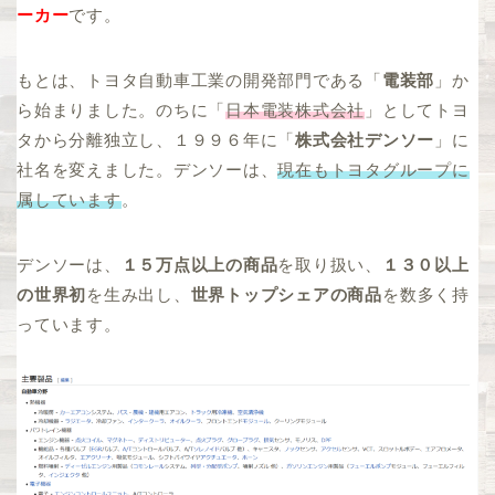
ーカー
です。
もとは、トヨタ自動車工業の開発部門である「
電装部
」か
ら始まりました。のちに「
日本電装株式会社
」としてトヨ
タから分離独立し、１９９６年に「
株式会社デンソー
」に
社名を変えました。デンソーは、
現在もトヨタグループに
属しています
。
デンソーは、
１５万点以上の商品
を取り扱い、
１３０以上
の世界初
を生み出し、
世界トップシェアの商品
を数多く持
っています。