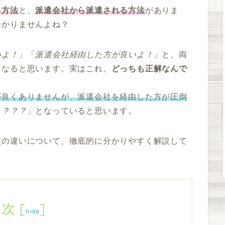
る方法
と、
派遣会社から派遣される方法
がありま
分かりませんよね？
いよ！
」「
派遣会社経由した方が良いよ！
」と、両
くなると思います。実はこれ、
どっちも正解なんで
が良くありませんが、派遣会社を経由した方が圧倒
？？？？
」となっていると思います。
員の違いについて、徹底的に分かりやすく解説して
目次
[
]
hide