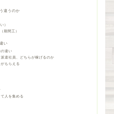
う違うのか
ない）
約（期間工）
違い
由の違い
と派遣社員、どちらが稼げるのか
金がもらえる
む
って人を集める